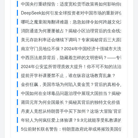
中国央行重磅报告：适度宽松货币政策将如何影响你的消费？
DeepSeek如何引发全球投资者对中国市场的重新评估？
哪吒之魔童闹海翻译难题：急急如律令如何跨越文化鸿沟？
消防通道为何屡屡被占？揭秘小区治理背后的生命线危机
美元存款利率还会继续下调吗？专家揭秘背后三大原因
南京守门员地位不保？2024年中国经济十强城市大洗牌
中西历法差异背后，隐藏着怎样的文明密码？——专访南京大
2024年公安监所管理质效大提升！你不可不知的法治文明新
提前开学补课屡禁不止，谁在纵容这场教育乱象？
金价狂飙，美国市场为何陷入黄金荒？背后的真相令人
中国如何在全球毒品问题治理中展现大国担当？揭秘中国方案
莆田元宵为何全国最长？揭秘其背后的独特文化价值
丹麦人竟想从特朗普手中买下加州？这场‘大冒险’背后藏着什
年轻人为何疯狂爱上体验课？9.9元就能享受私教课的秘密
5位前财长联名警告：特朗普政府此举或将摧毁美国信誉？