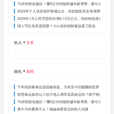
70岁奶奶也疯狂！哪吒2为何能跨越年龄界限，吸引全民观影
2025年个人信息保护新规出台，你的隐私安全有保障了吗？
2025年1月人民币贷款狂增5.13万亿元，你的钱包准备好了吗
情人节红包竟是陷阱？小心你的钱财被温柔刀割走
热点
文章
随机
新闻
千年前的奢侈品顶流秘色瓷，为何至今仍能圈粉世界？揭秘其
智慧春运如何让八桂大地人潮车流高效运转？南宁铁路枢纽的
70岁奶奶也疯狂！哪吒2为何能跨越年龄界限，吸引全民观影
黄牛为何屡禁不止？揭秘倒票背后的惊人内幕