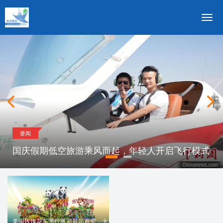
切
换
导
航
要闻
国庆假期低空旅游乘风而起，年轻人开启飞行模式
美国玫瑰花车游行将迎最萌嘉宾，大