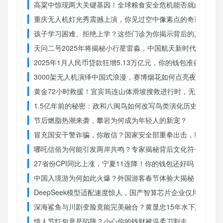
高粱中惊现两大关键基因！全球粮食安全危机能否就此终结？
重庆无人机灯光秀震撼上演，你见过空中像素点的奇迹吗？
孩子学习困难、拒绝上学？这些门诊为你揭示背后的真相
天问二号2025年将揭秘小行星雷淼，中国航天新时代即将开
2025年1月人民币贷款狂增5.13万亿元，你的钱包准备好了吗
3000架无人机演绎中国式浪漫，赛博烟花如何点亮夜空？
黄金72小时救援！宜宾筠连山体滑坡搜救进行时，无人机遥
1.5亿年前的秘密：政和八闽鸟如何改写鸟类演化历史？
节后燃脂热潮来袭，攀岩为何成为年轻人的新宠？
冒充国安干警诈骗，你敢信？国家安全部重拳出击，犯罪团伙
哪吒信俗为何能引发两岸共鸣？专家揭秘背后文化符号的力量
27省份CPI同比上涨，宁夏11连降！你的钱包还好吗？
中国入境游为何如此火爆？外国游客春节体验大揭秘
DeepSeek模型适配速度惊人，国产智算芯片企业仅用一周
深海鲨鱼与川剧变脸竟能完美融合？黄显忠15年水下默剧惊
情人节红包竟是陷阱？小心你的钱财被温柔刀割走