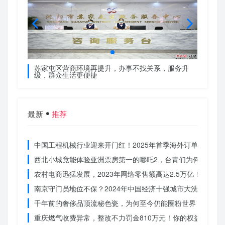
服务升
苏家屯区营商环境再提升，办事不找关系，服务升
苏家屯
级，群众生活更便捷
级，群
最新
推荐
中国工程机械行业迎来开门红！2025年首季海外订单激增，
西北小城竟能体验亚洲票房第一的哪吒2，台青们为何如此惊
农村电商迅猛发展，2023年网络零售额高达2.5万亿！你还在
南京守门员地位不保？2024年中国经济十强城市大洗牌
千年前的奢侈品顶流秘色瓷，为何至今仍能圈粉世界？揭秘其
重庆燃气收费异常，整改不力罚金810万元！你的权益被侵犯