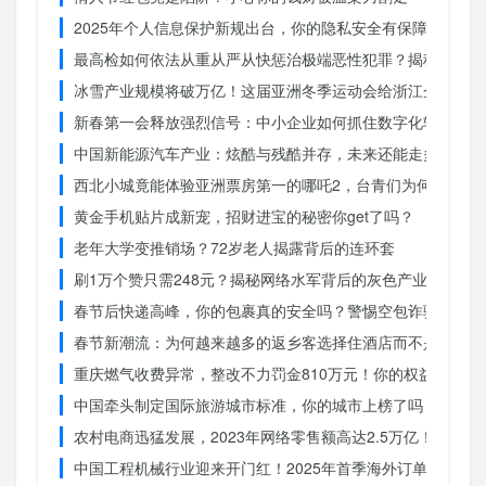
2025年个人信息保护新规出台，你的隐私安全有保障了吗？
最高检如何依法从重从严从快惩治极端恶性犯罪？揭秘重大案
冰雪产业规模将破万亿！这届亚洲冬季运动会给浙江企业带来
新春第一会释放强烈信号：中小企业如何抓住数字化转型的机
中国新能源汽车产业：炫酷与残酷并存，未来还能走多远？
西北小城竟能体验亚洲票房第一的哪吒2，台青们为何如此惊
黄金手机贴片成新宠，招财进宝的秘密你get了吗？
老年大学变推销场？72岁老人揭露背后的连环套
刷1万个赞只需248元？揭秘网络水军背后的灰色产业链
春节后快递高峰，你的包裹真的安全吗？警惕空包诈骗
春节新潮流：为何越来越多的返乡客选择住酒店而不是家里？
重庆燃气收费异常，整改不力罚金810万元！你的权益被侵犯
中国牵头制定国际旅游城市标准，你的城市上榜了吗？
农村电商迅猛发展，2023年网络零售额高达2.5万亿！你还在
中国工程机械行业迎来开门红！2025年首季海外订单激增，