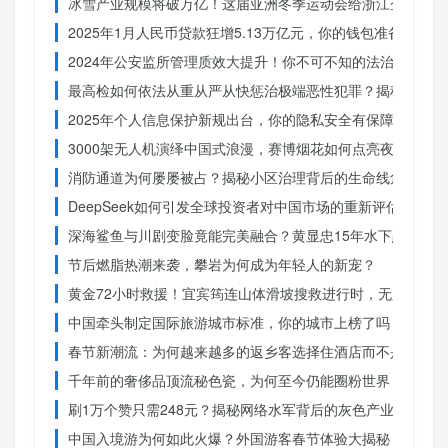
冰雪产业规模将破万亿！这届亚洲冬季运动会给浙江企业带来
2025年1月人民币贷款狂增5.13万亿元，你的钱包准备好了吗
2024年公安监所管理质效大提升！你不可不知的法治文明新
最高检如何依法从重从严从快惩治极端恶性犯罪？揭秘重大案
2025年个人信息保护新规出台，你的隐私安全有保障了吗？
3000架无人机演绎中国式浪漫，赛博烟花如何点亮夜空？
消防通道为何屡屡被占？揭秘小区治理背后的生命线危机
DeepSeek如何引发全球投资者对中国市场的重新评估？
深海鲨鱼与川剧变脸竟能完美融合？黄显忠15年水下默剧惊
节后燃脂热潮来袭，攀岩为何成为年轻人的新宠？
黄金72小时救援！宜宾筠连山体滑坡搜救进行时，无人机遥
中国牵头制定国际旅游城市标准，你的城市上榜了吗？
春节新潮流：为何越来越多的返乡客选择住酒店而不是家里？
千年前的奢侈品顶流秘色瓷，为何至今仍能圈粉世界？揭秘其
刷1万个赞只需248元？揭秘网络水军背后的灰色产业链
中国入境游为何如此火爆？外国游客春节体验大揭秘