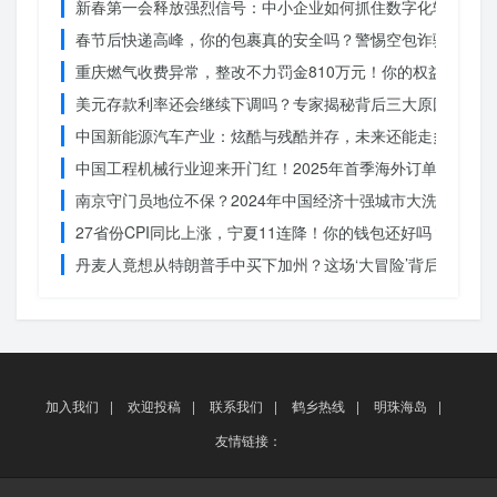
新春第一会释放强烈信号：中小企业如何抓住数字化转型的机
春节后快递高峰，你的包裹真的安全吗？警惕空包诈骗
重庆燃气收费异常，整改不力罚金810万元！你的权益被侵犯
美元存款利率还会继续下调吗？专家揭秘背后三大原因
中国新能源汽车产业：炫酷与残酷并存，未来还能走多远？
中国工程机械行业迎来开门红！2025年首季海外订单激增，
南京守门员地位不保？2024年中国经济十强城市大洗牌
27省份CPI同比上涨，宁夏11连降！你的钱包还好吗？
丹麦人竟想从特朗普手中买下加州？这场‘大冒险’背后藏着什
加入我们
|
欢迎投稿
|
联系我们
|
鹤乡热线
|
明珠海岛
|
友情链接：