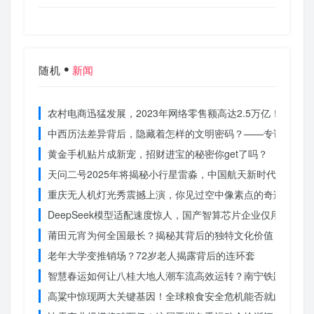
随机
新闻
农村电商迅猛发展，2023年网络零售额高达2.5万亿！你还在
中西历法差异背后，隐藏着怎样的文明密码？——专访南京大
黄金手机贴片成新宠，招财进宝的秘密你get了吗？
天问二号2025年将揭秘小行星雷淼，中国航天新时代即将开
重庆无人机灯光秀震撼上演，你见过空中像素点的奇迹吗？
DeepSeek模型适配速度惊人，国产智算芯片企业仅用一周
莆田元宵为何全国最长？揭秘其背后的独特文化价值
老年大学变推销场？72岁老人揭露背后的连环套
智慧春运如何让八桂大地人潮车流高效运转？南宁铁路枢纽的
高粱中惊现两大关键基因！全球粮食安全危机能否就此终结？