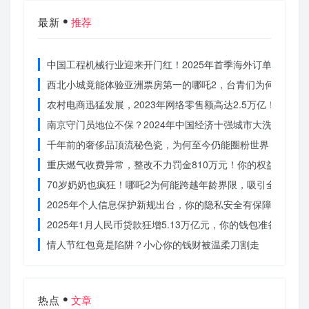
最新
推荐
中国工程机械行业迎来开门红！2025年首季海外订单激增，
西北小城竟能体验亚洲票房第一的哪吒2，台青们为何如此惊
农村电商迅猛发展，2023年网络零售额高达2.5万亿！你还在
南京守门员地位不保？2024年中国经济十强城市大洗牌
千年前的奢侈品顶流秘色瓷，为何至今仍能圈粉世界？揭秘其
重庆燃气收费异常，整改不力罚金810万元！你的权益被侵犯
70岁奶奶也疯狂！哪吒2为何能跨越年龄界限，吸引全民观影
2025年个人信息保护新规出台，你的隐私安全有保障了吗？
2025年1月人民币贷款狂增5.13万亿元，你的钱包准备好了吗
情人节红包竟是陷阱？小心你的钱财被温柔刀割走
热点
文章