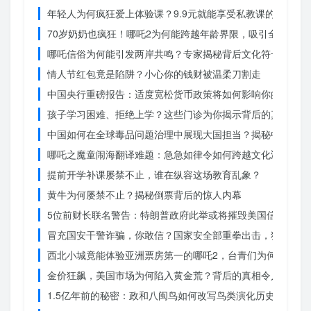
年轻人为何疯狂爱上体验课？9.9元就能享受私教课的秘密
70岁奶奶也疯狂！哪吒2为何能跨越年龄界限，吸引全民观影
哪吒信俗为何能引发两岸共鸣？专家揭秘背后文化符号的力量
情人节红包竟是陷阱？小心你的钱财被温柔刀割走
中国央行重磅报告：适度宽松货币政策将如何影响你的消费？
孩子学习困难、拒绝上学？这些门诊为你揭示背后的真相
中国如何在全球毒品问题治理中展现大国担当？揭秘中国方案
哪吒之魔童闹海翻译难题：急急如律令如何跨越文化鸿沟？
提前开学补课屡禁不止，谁在纵容这场教育乱象？
黄牛为何屡禁不止？揭秘倒票背后的惊人内幕
5位前财长联名警告：特朗普政府此举或将摧毁美国信誉？
冒充国安干警诈骗，你敢信？国家安全部重拳出击，犯罪团伙
西北小城竟能体验亚洲票房第一的哪吒2，台青们为何如此惊
金价狂飙，美国市场为何陷入黄金荒？背后的真相令人
1.5亿年前的秘密：政和八闽鸟如何改写鸟类演化历史？