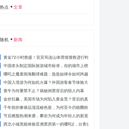
热点
文章
随机
新闻
黄金72小时救援！宜宾筠连山体滑坡搜救进行时，无人机遥感技术助
中国牵头制定国际旅游城市标准，你的城市上榜了吗？
哪吒之魔童闹海翻译难题：急急如律令如何跨越文化鸿沟？
中国入境游为何如此火爆？外国游客春节体验大揭秘
黄牛为何屡禁不止？揭秘倒票背后的惊人内幕
金价狂飙，美国市场为何陷入黄金荒？背后的真相令人
千年前的奢侈品顶流秘色瓷，为何至今仍能圈粉世界？揭秘其神秘魅力
节后燃脂热潮来袭，攀岩为何成为年轻人的新宠？
西北小城竟能体验亚洲票房第一的哪吒2，台青们为何如此惊叹？