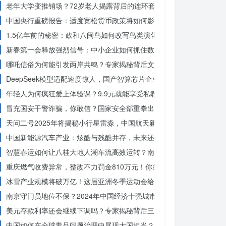
老年大学变推销场？72岁老人揭露背后的连环套
中国央行重磅报告：适度宽松货币政策将如何影响你的消费？
1.5亿年前的秘密：政和八闽鸟如何改写鸟类演化历史？
新春第一会释放强烈信号：中小企业如何抓住数字化转型的机遇？
哪吒信俗为何能引发两岸共鸣？专家揭秘背后文化符号的力量
DeepSeek模型适配速度惊人，国产智算芯片企业仅用一周完成！未
年轻人为何疯狂爱上体验课？9.9元就能享受私教课的秘密
冒充国安干警诈骗，你敢信？国家安全部重拳出击，犯罪团伙被一网打
天问二号2025年将揭秘小行星雷淼，中国航天新时代即将开启
中国新能源汽车产业：炫酷与残酷并存，未来还能走多远？
智慧春运如何让八桂大地人潮车流高效运转？南宁铁路枢纽的秘密武器
重庆燃气收费异常，整改不力罚金810万元！你的权益被侵犯了吗？
冰雪产业规模将破万亿！这届亚洲冬季运动会给浙江企业带来哪些商机
南京守门员地位不保？2024年中国经济十强城市大洗牌
美元存款利率还会继续下调吗？专家揭秘背后三大原因
中国如何在全球毒品问题治理中展现大国担当？揭秘中国方案的独特力