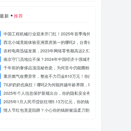
最新
推荐
中国工程机械行业迎来开门红！2025年首季海外订单激增，你准备好
西北小城竟能体验亚洲票房第一的哪吒2，台青们为何如此惊叹？
农村电商迅猛发展，2023年网络零售额高达2.5万亿！你还在等什么？
南京守门员地位不保？2024年中国经济十强城市大洗牌
千年前的奢侈品顶流秘色瓷，为何至今仍能圈粉世界？揭秘其神秘魅力
重庆燃气收费异常，整改不力罚金810万元！你的权益被侵犯了吗？
70岁奶奶也疯狂！哪吒2为何能跨越年龄界限，吸引全民观影？
2025年个人信息保护新规出台，你的隐私安全有保障了吗？
2025年1月人民币贷款狂增5.13万亿元，你的钱包准备好了吗？
情人节红包竟是陷阱？小心你的钱财被温柔刀割走