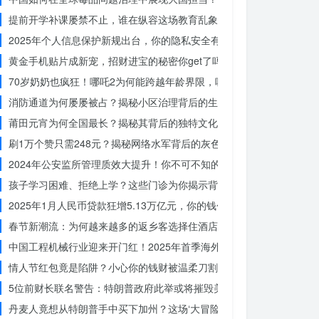
提前开学补课屡禁不止，谁在纵容这场教育乱象？
2025年个人信息保护新规出台，你的隐私安全有保障了吗？
黄金手机贴片成新宠，招财进宝的秘密你get了吗？
70岁奶奶也疯狂！哪吒2为何能跨越年龄界限，吸引全民观影？
消防通道为何屡屡被占？揭秘小区治理背后的生命线危机
莆田元宵为何全国最长？揭秘其背后的独特文化价值
刷1万个赞只需248元？揭秘网络水军背后的灰色产业链
2024年公安监所管理质效大提升！你不可不知的法治文明新举措
孩子学习困难、拒绝上学？这些门诊为你揭示背后的真相
2025年1月人民币贷款狂增5.13万亿元，你的钱包准备好了吗？
春节新潮流：为何越来越多的返乡客选择住酒店而不是家里？
中国工程机械行业迎来开门红！2025年首季海外订单激增，你准备好
情人节红包竟是陷阱？小心你的钱财被温柔刀割走
5位前财长联名警告：特朗普政府此举或将摧毁美国信誉？
丹麦人竟想从特朗普手中买下加州？这场‘大冒险’背后藏着什么秘密