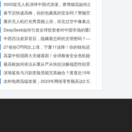
3000架无人机演绎中国式浪漫，赛博烟花如何点亮夜空？
春节后快递高峰，你的包裹真的安全吗？警惕空包诈骗
重庆无人机灯光秀震撼上演，你见过空中像素点的奇迹吗？
DeepSeek如何引发全球投资者对中国市场的重新评估？
中西历法差异背后，隐藏着怎样的文明密码？——专访南京大学周礼勇
27省份CPI同比上涨，宁夏11连降！你的钱包还好吗？
高粱中惊现两大关键基因！全球粮食安全危机能否就此终结？
最高检如何依法从重从严从快惩治极端恶性犯罪？揭秘重大案件背后的
深海鲨鱼与川剧变脸竟能完美融合？黄显忠15年水下默剧惊艳全场
农村电商迅猛发展，2023年网络零售额高达2.5万亿！你还在等什么？