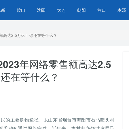
阜新
鞍山
沈阳
大连
朝阳
营口
本溪
额高达2.5万亿！你还在等什么？
023年网络零售额高达2.5
你还在等什么？
苏家屯区营商环境再提升，办事不找关系，服务
村民的主要购物途径。以山东省烟台市海阳市石马疃头村
升级，群众生活更便捷
年货采购多通过网络完成。近年来，农村电商领域发展迅