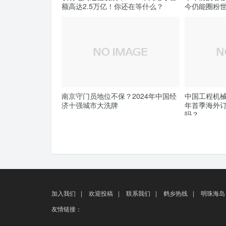
额高达2.5万亿！你还在等什么？
今仍能圈粉
南京守门员地位不保？2024年中国经
中国工程机械
济十强城市大洗牌
年首季海外
吗？
加入我们
|
欢迎投稿
|
联系我们
|
鹤乡热线
|
明珠海岛
友情链接：