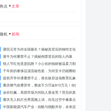
热点
文章
随机
新闻
莆田元宵为何全国最长？揭秘其背后的独特文化价值
黄牛为何屡禁不止？揭秘倒票背后的惊人内幕
情人节红包竟是陷阱？小心你的钱财被温柔刀割走
千年前的奢侈品顶流秘色瓷，为何至今仍能圈粉世界？揭秘其神秘魅力
提前开学补课屡禁不止，谁在纵容这场教育乱象？
重庆燃气收费异常，整改不力罚金810万元！你的权益被侵犯了吗？
金价狂飙，美国市场为何陷入黄金荒？背后的真相令人
重庆无人机灯光秀震撼上演，你见过空中像素点的奇迹吗？
中国新能源汽车产业：炫酷与残酷并存，未来还能走多远？