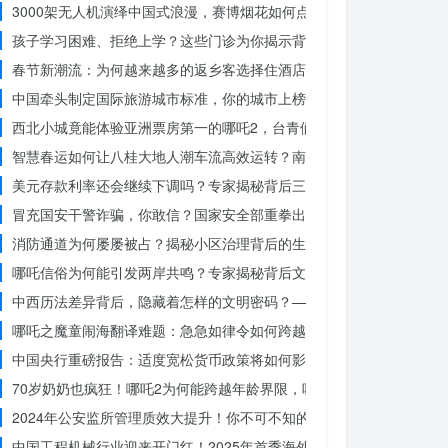
3000架无人机演绎中国式浪漫，赛博烟花如何点亮夜空？
孩子学习困难、拒绝上学？这些门诊为你揭示背后的真相
春节新潮流：为何越来越多的返乡客选择住酒店而不是家里？
中国牵头制定国际旅游城市标准，你的城市上榜了吗？
西北小城竟能体验亚洲票房第一的哪吒2，台青们为何如此惊叹？
智慧春运如何让八桂大地人潮车流高效运转？南宁铁路枢纽的秘密武器
美元存款利率还会继续下调吗？专家揭秘背后三大原因
冒充国安干警诈骗，你敢信？国家安全部重拳出击，犯罪团伙被一网打
消防通道为何屡屡被占？揭秘小区治理背后的生命线危机
哪吒信俗为何能引发两岸共鸣？专家揭秘背后文化符号的力量
中西历法差异背后，隐藏着怎样的文明密码？——专访南京大学周礼勇
哪吒之魔童闹海翻译难题：急急如律令如何跨越文化鸿沟？
中国央行重磅报告：适度宽松货币政策将如何影响你的消费？
70岁奶奶也疯狂！哪吒2为何能跨越年龄界限，吸引全民观影？
2024年公安监所管理质效大提升！你不可不知的法治文明新举措
中国工程机械行业迎来开门红！2025年首季海外订单激增，你准备好