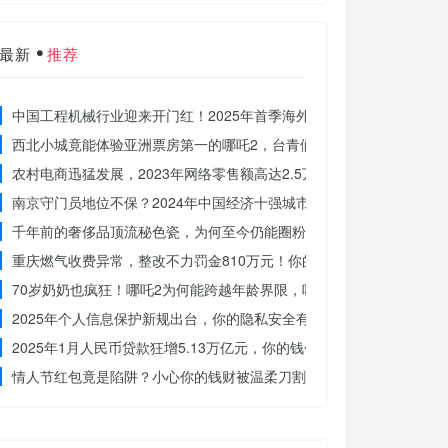
最新
推荐
中国工程机械行业迎来开门红！2025年首季海外订单激增，你准备好
西北小城竟能体验亚洲票房第一的哪吒2，台青们为何如此惊叹？
农村电商迅猛发展，2023年网络零售额高达2.5万亿！你还在等什么？
南京守门员地位不保？2024年中国经济十强城市大洗牌
千年前的奢侈品顶流秘色瓷，为何至今仍能圈粉世界？揭秘其神秘魅力
重庆燃气收费异常，整改不力罚金810万元！你的权益被侵犯了吗？
70岁奶奶也疯狂！哪吒2为何能跨越年龄界限，吸引全民观影？
2025年个人信息保护新规出台，你的隐私安全有保障了吗？
2025年1月人民币贷款狂增5.13万亿元，你的钱包准备好了吗？
情人节红包竟是陷阱？小心你的钱财被温柔刀割走