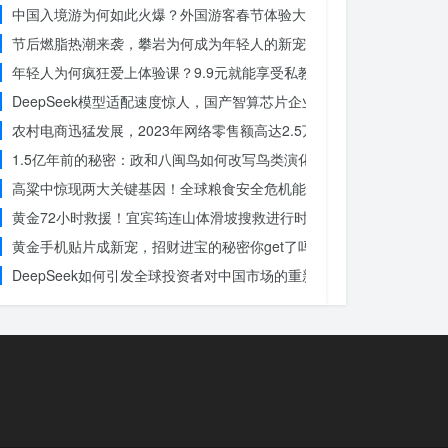
中国入境游为何如此火爆？外国游客春节体验大揭秘
节后燃脂热潮来袭，攀岩为何成为年轻人的新宠？
年轻人为何疯狂爱上体验课？9.9元就能享受私教课的秘密
DeepSeek模型适配速度惊人，国产智算芯片企业仅用一周完成！未
农村电商迅猛发展，2023年网络零售额高达2.5万亿！你还在等什么？
1.5亿年前的秘密：政和八闽鸟如何改写鸟类演化历史？
高粱中惊现两大关键基因！全球粮食安全危机能否就此终结？
黄金72小时救援！宜宾筠连山体滑坡搜救进行时，无人机遥感技术助
黄金手机贴片成新宠，招财进宝的秘密你get了吗？
DeepSeek如何引发全球投资者对中国市场的重新评估？