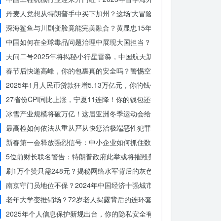
丹麦人竟想从特朗普手中买下加州？这场‘大冒险’背后藏着什么秘密
深海鲨鱼与川剧变脸竟能完美融合？黄显忠15年水下默剧惊艳全场
中国如何在全球毒品问题治理中展现大国担当？揭秘中国方案的独特力
天问二号2025年将揭秘小行星雷淼，中国航天新时代即将开启
春节后快递高峰，你的包裹真的安全吗？警惕空包诈骗
2025年1月人民币贷款狂增5.13万亿元，你的钱包准备好了吗？
27省份CPI同比上涨，宁夏11连降！你的钱包还好吗？
冰雪产业规模将破万亿！这届亚洲冬季运动会给浙江企业带来哪些商机
最高检如何依法从重从严从快惩治极端恶性犯罪？揭秘重大案件背后的
新春第一会释放强烈信号：中小企业如何抓住数字化转型的机遇？
5位前财长联名警告：特朗普政府此举或将摧毁美国信誉？
刷1万个赞只需248元？揭秘网络水军背后的灰色产业链
南京守门员地位不保？2024年中国经济十强城市大洗牌
老年大学变推销场？72岁老人揭露背后的连环套
2025年个人信息保护新规出台，你的隐私安全有保障了吗？