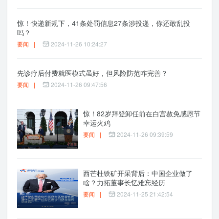
惊！快递新规下，41条处罚信息27条涉投递，你还敢乱投
吗？
要闻
|
2024-11-26 10:24:27
先诊疗后付费就医模式虽好，但风险防范咋完善？
要闻
|
2024-11-26 09:47:56
惊！82岁拜登卸任前在白宫赦免感恩节
幸运火鸡
要闻
|
2024-11-26 09:39:59
西芒杜铁矿开采背后：中国企业做了
啥？力拓董事长忆难忘经历
要闻
|
2024-11-25 21:42:54