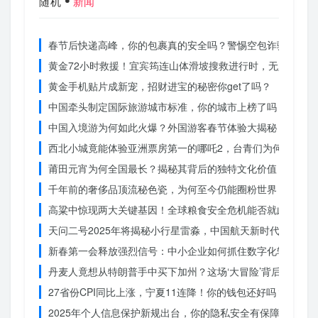
随机
新闻
春节后快递高峰，你的包裹真的安全吗？警惕空包诈骗
黄金72小时救援！宜宾筠连山体滑坡搜救进行时，无人机遥
黄金手机贴片成新宠，招财进宝的秘密你get了吗？
中国牵头制定国际旅游城市标准，你的城市上榜了吗？
中国入境游为何如此火爆？外国游客春节体验大揭秘
西北小城竟能体验亚洲票房第一的哪吒2，台青们为何如此惊
莆田元宵为何全国最长？揭秘其背后的独特文化价值
千年前的奢侈品顶流秘色瓷，为何至今仍能圈粉世界？揭秘其
高粱中惊现两大关键基因！全球粮食安全危机能否就此终结？
天问二号2025年将揭秘小行星雷淼，中国航天新时代即将开
新春第一会释放强烈信号：中小企业如何抓住数字化转型的机
丹麦人竟想从特朗普手中买下加州？这场‘大冒险’背后藏着什
27省份CPI同比上涨，宁夏11连降！你的钱包还好吗？
2025年个人信息保护新规出台，你的隐私安全有保障了吗？