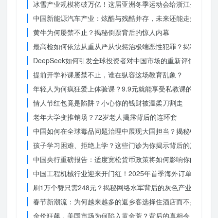
冰雪产业规模将破万亿！这届亚洲冬季运动会给浙江企业带来
中国新能源汽车产业：炫酷与残酷并存，未来还能走多远？
黄牛为何屡禁不止？揭秘倒票背后的惊人内幕
最高检如何依法从重从严从快惩治极端恶性犯罪？揭秘重大案
DeepSeek如何引发全球投资者对中国市场的重新评估？
提前开学补课屡禁不止，谁在纵容这场教育乱象？
年轻人为何疯狂爱上体验课？9.9元就能享受私教课的秘密
情人节红包竟是陷阱？小心你的钱财被温柔刀割走
老年大学变推销场？72岁老人揭露背后的连环套
中国如何在全球毒品问题治理中展现大国担当？揭秘中国方案
孩子学习困难、拒绝上学？这些门诊为你揭示背后的真相
中国央行重磅报告：适度宽松货币政策将如何影响你的消费？
中国工程机械行业迎来开门红！2025年首季海外订单激增，
刷1万个赞只需248元？揭秘网络水军背后的灰色产业链
春节新潮流：为何越来越多的返乡客选择住酒店而不是家里？
金价狂飙，美国市场为何陷入黄金荒？背后的真相令人