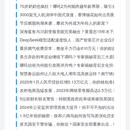
70岁奶奶也疯狂！哪吒2为何能跨越年龄界限，吸引全民观影
3000架无人机演绎中国式浪漫，赛博烟花如何点亮夜空？
节后燃脂热潮来袭，攀岩为何成为年轻人的新宠？
深海鲨鱼与川剧变脸竟能完美融合？黄显忠15年水下默剧惊
DeepSeek模型适配速度惊人，国产智算芯片企业仅用一周
重庆燃气收费异常，整改不力罚金810万元！你的权益被侵犯
美元存款利率还会继续下调吗？专家揭秘背后三大原因
哪吒信俗为何能引发两岸共鸣？专家揭秘背后文化符号的力量
智慧春运如何让八桂大地人潮车流高效运转？南宁铁路枢纽的
2025年1月人民币贷款狂增5.13万亿元，你的钱包准备好了吗
农村电商迅猛发展，2023年网络零售额高达2.5万亿！你还在
5位前财长联名警告：特朗普政府此举或将摧毁美国信誉？
2024年公安监所管理质效大提升！你不可不知的法治文明新
1.5亿年前的秘密：政和八闽鸟如何改写鸟类演化历史？
冒充国安干警诈骗，你敢信？国家安全部重拳出击，犯罪团伙