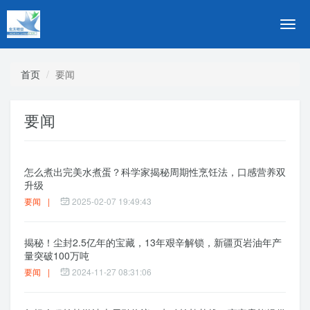
切
换
导
航
首页
要闻
要闻
怎么煮出完美水煮蛋？科学家揭秘周期性烹饪法，口感营养双
升级
要闻
|
2025-02-07 19:49:43
揭秘！尘封2.5亿年的宝藏，13年艰辛解锁，新疆页岩油年产
量突破100万吨
要闻
|
2024-11-27 08:31:06