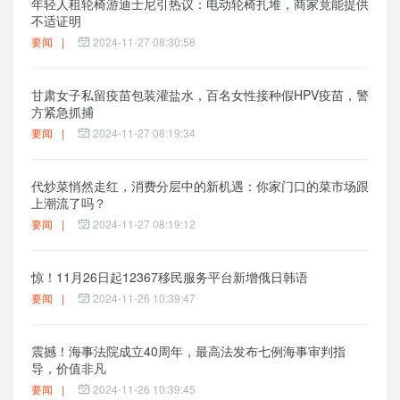
年轻人租轮椅游迪士尼引热议：电动轮椅扎堆，商家竟能提供
不适证明
要闻
|
2024-11-27 08:30:58
甘肃女子私留疫苗包装灌盐水，百名女性接种假HPV疫苗，警
方紧急抓捕
要闻
|
2024-11-27 08:19:34
代炒菜悄然走红，消费分层中的新机遇：你家门口的菜市场跟
上潮流了吗？
要闻
|
2024-11-27 08:19:12
惊！11月26日起12367移民服务平台新增俄日韩语
要闻
|
2024-11-26 10:39:47
震撼！海事法院成立40周年，最高法发布七例海事审判指
导，价值非凡
要闻
|
2024-11-26 10:39:45