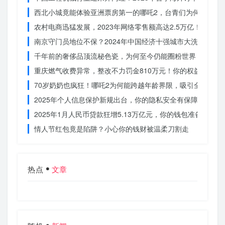
西北小城竟能体验亚洲票房第一的哪吒2，台青们为何如此惊
农村电商迅猛发展，2023年网络零售额高达2.5万亿！你还在
南京守门员地位不保？2024年中国经济十强城市大洗牌
千年前的奢侈品顶流秘色瓷，为何至今仍能圈粉世界？揭秘其
重庆燃气收费异常，整改不力罚金810万元！你的权益被侵犯
70岁奶奶也疯狂！哪吒2为何能跨越年龄界限，吸引全民观影
2025年个人信息保护新规出台，你的隐私安全有保障了吗？
2025年1月人民币贷款狂增5.13万亿元，你的钱包准备好了吗
情人节红包竟是陷阱？小心你的钱财被温柔刀割走
热点
文章