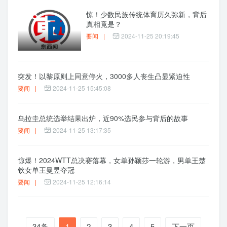
惊！少数民族传统体育历久弥新，背后
真相竟是？
要闻
|
2024-11-25 20:19:45
突发！以黎原则上同意停火，3000多人丧生凸显紧迫性
要闻
|
2024-11-25 15:45:08
乌拉圭总统选举结果出炉，近90%选民参与背后的故事
要闻
|
2024-11-25 13:17:35
惊爆！2024WTT总决赛落幕，女单孙颖莎一轮游，男单王楚
钦女单王曼昱夺冠
要闻
|
2024-11-25 12:16:14
34条
1
2
3
4
5
下一页