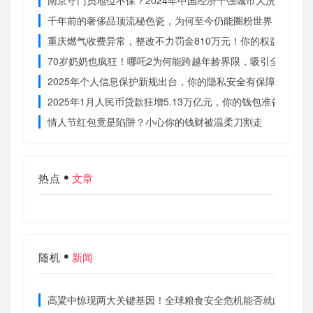
南京守门员地位不保？2024年中国经济十强城市大洗牌
千年前的奢侈品顶流秘色瓷，为何至今仍能圈粉世界？揭秘其
重庆燃气收费异常，整改不力罚金810万元！你的权益被侵犯
70岁奶奶也疯狂！哪吒2为何能跨越年龄界限，吸引全民观影
2025年个人信息保护新规出台，你的隐私安全有保障了吗？
2025年1月人民币贷款狂增5.13万亿元，你的钱包准备好了吗
情人节红包竟是陷阱？小心你的钱财被温柔刀割走
热点
文章
随机
新闻
高粱中惊现两大关键基因！全球粮食安全危机能否就此终结？