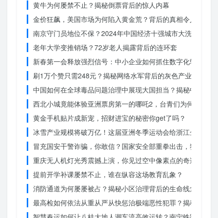
黄牛为何屡禁不止？揭秘倒票背后的惊人内幕
金价狂飙，美国市场为何陷入黄金荒？背后的真相令人
南京守门员地位不保？2024年中国经济十强城市大洗牌
老年大学变推销场？72岁老人揭露背后的连环套
新春第一会释放强烈信号：中小企业如何抓住数字化转型的机
刷1万个赞只需248元？揭秘网络水军背后的灰色产业链
中国如何在全球毒品问题治理中展现大国担当？揭秘中国方案
西北小城竟能体验亚洲票房第一的哪吒2，台青们为何如此惊
黄金手机贴片成新宠，招财进宝的秘密你get了吗？
冰雪产业规模将破万亿！这届亚洲冬季运动会给浙江企业带来
冒充国安干警诈骗，你敢信？国家安全部重拳出击，犯罪团伙
重庆无人机灯光秀震撼上演，你见过空中像素点的奇迹吗？
提前开学补课屡禁不止，谁在纵容这场教育乱象？
消防通道为何屡屡被占？揭秘小区治理背后的生命线危机
最高检如何依法从重从严从快惩治极端恶性犯罪？揭秘重大案
智慧春运如何让八桂大地人潮车流高效运转？南宁铁路枢纽的