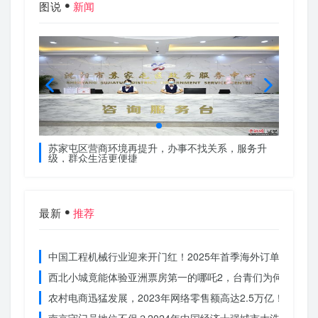
图说
新闻
服务升
苏家屯区营商环境再提升，办事不找关系，服务升
苏家屯
级，群众生活更便捷
级，群
最新
推荐
中国工程机械行业迎来开门红！2025年首季海外订单激增，
西北小城竟能体验亚洲票房第一的哪吒2，台青们为何如此惊
农村电商迅猛发展，2023年网络零售额高达2.5万亿！你还在