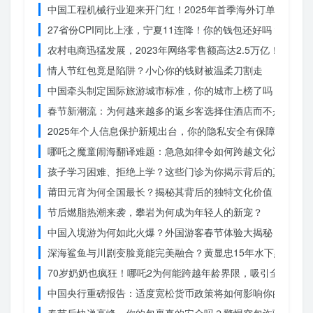
中国工程机械行业迎来开门红！2025年首季海外订单激增，
27省份CPI同比上涨，宁夏11连降！你的钱包还好吗？
农村电商迅猛发展，2023年网络零售额高达2.5万亿！你还在
情人节红包竟是陷阱？小心你的钱财被温柔刀割走
中国牵头制定国际旅游城市标准，你的城市上榜了吗？
春节新潮流：为何越来越多的返乡客选择住酒店而不是家里？
2025年个人信息保护新规出台，你的隐私安全有保障了吗？
哪吒之魔童闹海翻译难题：急急如律令如何跨越文化鸿沟？
孩子学习困难、拒绝上学？这些门诊为你揭示背后的真相
莆田元宵为何全国最长？揭秘其背后的独特文化价值
节后燃脂热潮来袭，攀岩为何成为年轻人的新宠？
中国入境游为何如此火爆？外国游客春节体验大揭秘
深海鲨鱼与川剧变脸竟能完美融合？黄显忠15年水下默剧惊
70岁奶奶也疯狂！哪吒2为何能跨越年龄界限，吸引全民观影
中国央行重磅报告：适度宽松货币政策将如何影响你的消费？