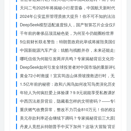
天问二号2025年将揭秘小行星雷淼，中国航天新时代即将开
2024年公安监所管理质效大提升！你不可不知的法治文明新
DeepSeek模型适配速度惊人，国产智算芯片企业仅用一周
千年前的奢侈品顶流秘色瓷，为何至今仍能圈粉世界？揭秘其
5位前财长联名警告：特朗普政府此举或将摧毁美国信誉？
中国新能源汽车产业：炫酷与残酷并存，未来还能走多远？
哪吒信俗为何能引发两岸共鸣？专家揭秘背后文化符号的力量
DeepSeek如何引发全球投资者对中国市场的重新评估？
黄金72小时救援！宜宾筠连山体滑坡搜救进行时，无人机遥
1.5亿年前的秘密：政和八闽鸟如何改写鸟类演化历史？
年轻人为何疯狂爱上体验课？9.9元就能享受私教课的秘密
中西历法差异背后，隐藏着怎样的文明密码？——专访南京大
重庆燃气收费异常，整改不力罚金810万元！你的权益被侵犯
美元存款利率还会继续下调吗？专家揭秘背后三大原因
丹麦人竟想从特朗普手中买下加州？这场‘大冒险’背后藏着什