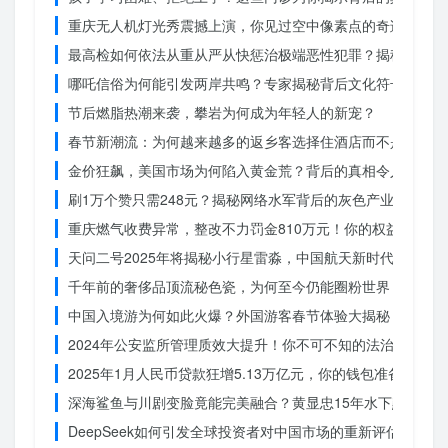
重庆无人机灯光秀震撼上演，你见过空中像素点的奇迹吗？
最高检如何依法从重从严从快惩治极端恶性犯罪？揭秘重大案
哪吒信俗为何能引发两岸共鸣？专家揭秘背后文化符号的力量
节后燃脂热潮来袭，攀岩为何成为年轻人的新宠？
春节新潮流：为何越来越多的返乡客选择住酒店而不是家里？
金价狂飙，美国市场为何陷入黄金荒？背后的真相令人
刷1万个赞只需248元？揭秘网络水军背后的灰色产业链
重庆燃气收费异常，整改不力罚金810万元！你的权益被侵犯
天问二号2025年将揭秘小行星雷淼，中国航天新时代即将开
千年前的奢侈品顶流秘色瓷，为何至今仍能圈粉世界？揭秘其
中国入境游为何如此火爆？外国游客春节体验大揭秘
2024年公安监所管理质效大提升！你不可不知的法治文明新
2025年1月人民币贷款狂增5.13万亿元，你的钱包准备好了吗
深海鲨鱼与川剧变脸竟能完美融合？黄显忠15年水下默剧惊
DeepSeek如何引发全球投资者对中国市场的重新评估？