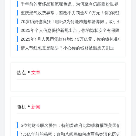
千年前的奢侈品顶流秘色瓷，为何至今仍能圈粉世界？揭秘其
重庆燃气收费异常，整改不力罚金810万元！你的权益被侵犯
70岁奶奶也疯狂！哪吒2为何能跨越年龄界限，吸引全民观影
2025年个人信息保护新规出台，你的隐私安全有保障了吗？
2025年1月人民币贷款狂增5.13万亿元，你的钱包准备好了吗
情人节红包竟是陷阱？小心你的钱财被温柔刀割走
热点
文章
随机
新闻
5位前财长联名警告：特朗普政府此举或将摧毁美国信誉？
1.5亿年前的秘密：政和八闽鸟如何改写鸟类演化历史？