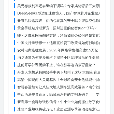
美元存款利率还会继续下调吗？专家揭秘背后三大原因
DeepSeek模型适配速度惊人，国产智算芯片企业仅用一周
春节后快递高峰，你的包裹真的安全吗？警惕空包诈骗
黄金手机贴片成新宠，招财进宝的秘密你get了吗？
哪吒之魔童闹海翻译难题：急急如律令如何跨越文化鸿沟？
中国央行重磅报告：适度宽松货币政策将如何影响你的消费？
农村电商迅猛发展，2023年网络零售额高达2.5万亿！你还在
消防通道为何屡屡被占？揭秘小区治理背后的生命线危机
提前开学补课屡禁不止，谁在纵容这场教育乱象？
丹麦人竟想从特朗普手中买下加州？这场‘大冒险’背后藏着什
高粱中惊现两大关键基因！全球粮食安全危机能否就此终结？
智慧春运如何让八桂大地人潮车流高效运转？南宁铁路枢纽的
中西历法差异背后，隐藏着怎样的文明密码？——专访南京大
新春第一会释放强烈信号：中小企业如何抓住数字化转型的机
冰雪产业规模将破万亿！这届亚洲冬季运动会给浙江企业带来