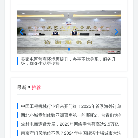
服务升
苏家屯区营商环境再提升，办事不找关系，服务升
苏家屯
级，群众生活更便捷
级，群
最新
推荐
中国工程机械行业迎来开门红！2025年首季海外订单激增，
西北小城竟能体验亚洲票房第一的哪吒2，台青们为何如此惊
农村电商迅猛发展，2023年网络零售额高达2.5万亿！你还在
南京守门员地位不保？2024年中国经济十强城市大洗牌