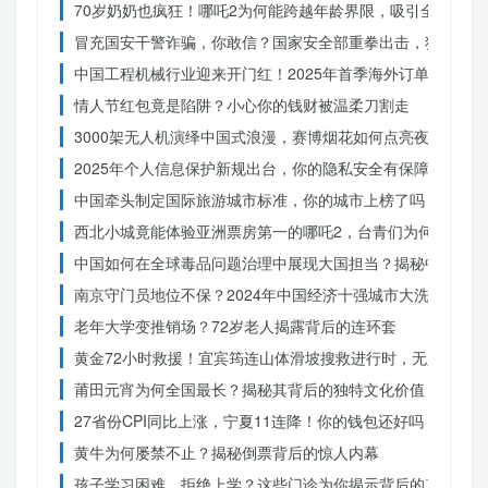
70岁奶奶也疯狂！哪吒2为何能跨越年龄界限，吸引全民观影
冒充国安干警诈骗，你敢信？国家安全部重拳出击，犯罪团伙
中国工程机械行业迎来开门红！2025年首季海外订单激增，
情人节红包竟是陷阱？小心你的钱财被温柔刀割走
3000架无人机演绎中国式浪漫，赛博烟花如何点亮夜空？
2025年个人信息保护新规出台，你的隐私安全有保障了吗？
中国牵头制定国际旅游城市标准，你的城市上榜了吗？
西北小城竟能体验亚洲票房第一的哪吒2，台青们为何如此惊
中国如何在全球毒品问题治理中展现大国担当？揭秘中国方案
南京守门员地位不保？2024年中国经济十强城市大洗牌
老年大学变推销场？72岁老人揭露背后的连环套
黄金72小时救援！宜宾筠连山体滑坡搜救进行时，无人机遥
莆田元宵为何全国最长？揭秘其背后的独特文化价值
27省份CPI同比上涨，宁夏11连降！你的钱包还好吗？
黄牛为何屡禁不止？揭秘倒票背后的惊人内幕
孩子学习困难、拒绝上学？这些门诊为你揭示背后的真相