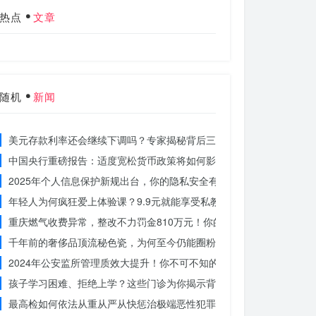
热点
文章
随机
新闻
美元存款利率还会继续下调吗？专家揭秘背后三大原因
中国央行重磅报告：适度宽松货币政策将如何影响你的消费？
2025年个人信息保护新规出台，你的隐私安全有保障了吗？
年轻人为何疯狂爱上体验课？9.9元就能享受私教课的秘密
重庆燃气收费异常，整改不力罚金810万元！你的权益被侵犯了吗？
千年前的奢侈品顶流秘色瓷，为何至今仍能圈粉世界？揭秘其神秘魅力
2024年公安监所管理质效大提升！你不可不知的法治文明新举措
孩子学习困难、拒绝上学？这些门诊为你揭示背后的真相
最高检如何依法从重从严从快惩治极端恶性犯罪？揭秘重大案件背后的