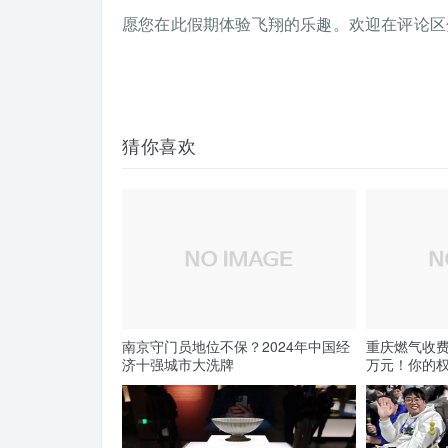
愿您在此假期体验飞翔的乐趣。欢迎在评论区
猜你喜欢
南京守门员地位不保？2024年中国经
重庆燃气收费
济十强城市大洗牌
万元！你的