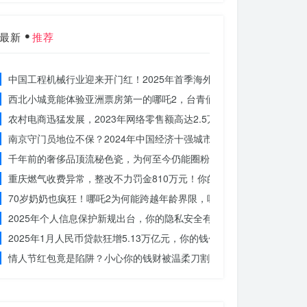
最新
推荐
中国工程机械行业迎来开门红！2025年首季海外订单激增，你准备好
西北小城竟能体验亚洲票房第一的哪吒2，台青们为何如此惊叹？
农村电商迅猛发展，2023年网络零售额高达2.5万亿！你还在等什么？
南京守门员地位不保？2024年中国经济十强城市大洗牌
千年前的奢侈品顶流秘色瓷，为何至今仍能圈粉世界？揭秘其神秘魅力
重庆燃气收费异常，整改不力罚金810万元！你的权益被侵犯了吗？
70岁奶奶也疯狂！哪吒2为何能跨越年龄界限，吸引全民观影？
2025年个人信息保护新规出台，你的隐私安全有保障了吗？
2025年1月人民币贷款狂增5.13万亿元，你的钱包准备好了吗？
情人节红包竟是陷阱？小心你的钱财被温柔刀割走