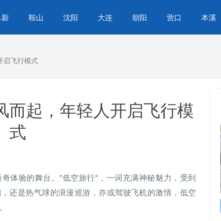
阜新
鞍山
沈阳
大连
朝阳
营口
本溪
开启飞行模式
风而起，年轻人开启飞行模
式
奇体验的舞台。"低空旅行"，一词充满神秘魅力，受到
翔，还是热气球的浪漫巡游，亦或驾驶飞机的激情，低空
苏家屯区营商环境再提升，办事不找关系，服务
。
升级，群众生活更便捷