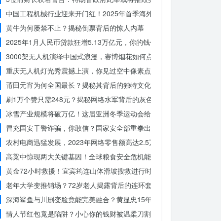
中国工程机械行业迎来开门红！2025年首季海外订单激增，你准备好
黄牛为何屡禁不止？揭秘倒票背后的惊人内幕
2025年1月人民币贷款狂增5.13万亿元，你的钱包准备好了吗？
3000架无人机演绎中国式浪漫，赛博烟花如何点亮夜空？
重庆无人机灯光秀震撼上演，你见过空中像素点的奇迹吗？
莆田元宵为何全国最长？揭秘其背后的独特文化价值
刷1万个赞只需248元？揭秘网络水军背后的灰色产业链
冰雪产业规模将破万亿！这届亚洲冬季运动会给浙江企业带来哪些商机
冒充国安干警诈骗，你敢信？国家安全部重拳出击，犯罪团伙被一网打
农村电商迅猛发展，2023年网络零售额高达2.5万亿！你还在等什么？
高粱中惊现两大关键基因！全球粮食安全危机能否就此终结？
黄金72小时救援！宜宾筠连山体滑坡搜救进行时，无人机遥感技术助
老年大学变推销场？72岁老人揭露背后的连环套
深海鲨鱼与川剧变脸竟能完美融合？黄显忠15年水下默剧惊艳全场
情人节红包竟是陷阱？小心你的钱财被温柔刀割走