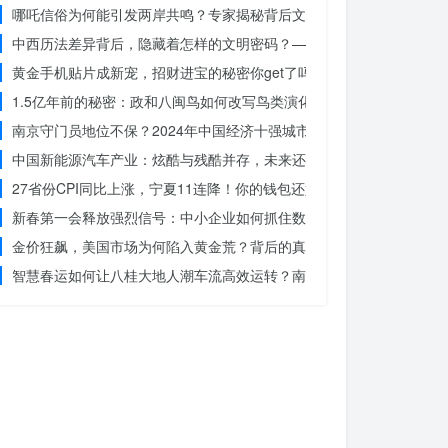
哪吒信俗为何能引发两岸共鸣？专家揭秘背后文化符号的力量
中西历法差异背后，隐藏着怎样的文明密码？——专访南京大学周礼勇
黄金手机贴片成新宠，招财进宝的秘密你get了吗？
1.5亿年前的秘密：政和八闽鸟如何改写鸟类演化历史？
南京守门员地位不保？2024年中国经济十强城市大洗牌
中国新能源汽车产业：炫酷与残酷并存，未来还能走多远？
27省份CPI同比上涨，宁夏11连降！你的钱包还好吗？
新春第一会释放强烈信号：中小企业如何抓住数字化转型的机遇？
金价狂飙，美国市场为何陷入黄金荒？背后的真相令人
智慧春运如何让八桂大地人潮车流高效运转？南宁铁路枢纽的秘密武器