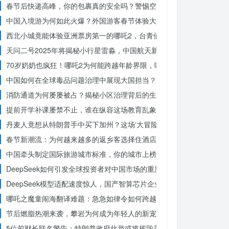
春节后快递高峰，你的包裹真的安全吗？警惕空包诈骗
中国入境游为何如此火爆？外国游客春节体验大揭秘
西北小城竟能体验亚洲票房第一的哪吒2，台青们为何如此惊叹？
天问二号2025年将揭秘小行星雷淼，中国航天新时代即将开启
70岁奶奶也疯狂！哪吒2为何能跨越年龄界限，吸引全民观影？
中国如何在全球毒品问题治理中展现大国担当？揭秘中国方案的独特力
消防通道为何屡屡被占？揭秘小区治理背后的生命线危机
提前开学补课屡禁不止，谁在纵容这场教育乱象？
丹麦人竟想从特朗普手中买下加州？这场‘大冒险’背后藏着什么秘密
春节新潮流：为何越来越多的返乡客选择住酒店而不是家里？
中国牵头制定国际旅游城市标准，你的城市上榜了吗？
DeepSeek如何引发全球投资者对中国市场的重新评估？
DeepSeek模型适配速度惊人，国产智算芯片企业仅用一周完成！未
哪吒之魔童闹海翻译难题：急急如律令如何跨越文化鸿沟？
节后燃脂热潮来袭，攀岩为何成为年轻人的新宠？
5位前财长联名警告：特朗普政府此举或将摧毁美国信誉？