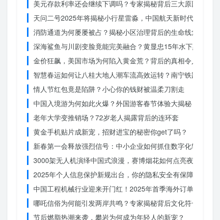
美元存款利率还会继续下调吗？专家揭秘背后三大原因
天问二号2025年将揭秘小行星雷淼，中国航天新时代即将开
消防通道为何屡屡被占？揭秘小区治理背后的生命线危机
深海鲨鱼与川剧变脸竟能完美融合？黄显忠15年水下默剧惊
金价狂飙，美国市场为何陷入黄金荒？背后的真相令人
智慧春运如何让八桂大地人潮车流高效运转？南宁铁路枢纽的
情人节红包竟是陷阱？小心你的钱财被温柔刀割走
中国入境游为何如此火爆？外国游客春节体验大揭秘
老年大学变推销场？72岁老人揭露背后的连环套
黄金手机贴片成新宠，招财进宝的秘密你get了吗？
新春第一会释放强烈信号：中小企业如何抓住数字化转型的机
3000架无人机演绎中国式浪漫，赛博烟花如何点亮夜空？
2025年个人信息保护新规出台，你的隐私安全有保障了吗？
中国工程机械行业迎来开门红！2025年首季海外订单激增，
哪吒信俗为何能引发两岸共鸣？专家揭秘背后文化符号的力量
节后燃脂热潮来袭，攀岩为何成为年轻人的新宠？