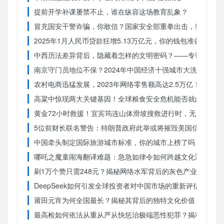
提前开学补课屡禁不止，谁在纵容这场教育乱象？
冒充国安干警诈骗，你敢信？国家安全部重拳出击，犯罪团伙
2025年1月人民币贷款狂增5.13万亿元，你的钱包准备好了吗
中西历法差异背后，隐藏着怎样的文明密码？——专访南京大
南京守门员地位不保？2024年中国经济十强城市大洗牌
农村电商迅猛发展，2023年网络零售额高达2.5万亿！你还在
高粱中惊现两大关键基因！全球粮食安全危机能否就此终结？
黄金72小时救援！宜宾筠连山体滑坡搜救进行时，无人机遥
5位前财长联名警告：特朗普政府此举或将摧毁美国信誉？
中国牵头制定国际旅游城市标准，你的城市上榜了吗？
哪吒之魔童闹海翻译难题：急急如律令如何跨越文化鸿沟？
刷1万个赞只需248元？揭秘网络水军背后的灰色产业链
DeepSeek如何引发全球投资者对中国市场的重新评估？
莆田元宵为何全国最长？揭秘其背后的独特文化价值
最高检如何依法从重从严从快惩治极端恶性犯罪？揭秘重大案