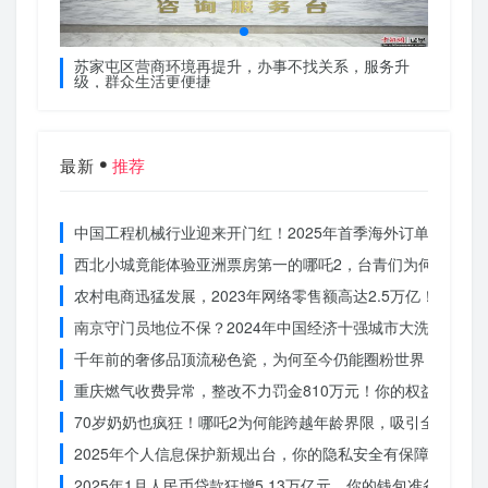
服务升
苏家屯区营商环境再提升，办事不找关系，服务升
苏家屯
级，群众生活更便捷
级，群
最新
推荐
中国工程机械行业迎来开门红！2025年首季海外订单激增，
西北小城竟能体验亚洲票房第一的哪吒2，台青们为何如此惊
农村电商迅猛发展，2023年网络零售额高达2.5万亿！你还在
南京守门员地位不保？2024年中国经济十强城市大洗牌
千年前的奢侈品顶流秘色瓷，为何至今仍能圈粉世界？揭秘其
重庆燃气收费异常，整改不力罚金810万元！你的权益被侵犯
70岁奶奶也疯狂！哪吒2为何能跨越年龄界限，吸引全民观影
2025年个人信息保护新规出台，你的隐私安全有保障了吗？
2025年1月人民币贷款狂增5.13万亿元，你的钱包准备好了吗