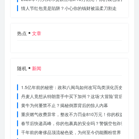
情人节红包竟是陷阱？小心你的钱财被温柔刀割走
热点
文章
随机
新闻
1.5亿年前的秘密：政和八闽鸟如何改写鸟类演化历史？
丹麦人竟想从特朗普手中买下加州？这场‘大冒险’背后藏着什
黄牛为何屡禁不止？揭秘倒票背后的惊人内幕
重庆燃气收费异常，整改不力罚金810万元！你的权益被侵犯
春节后快递高峰，你的包裹真的安全吗？警惕空包诈骗
千年前的奢侈品顶流秘色瓷，为何至今仍能圈粉世界？揭秘其