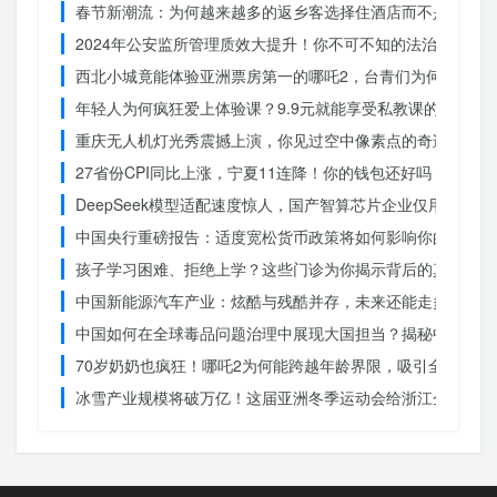
春节新潮流：为何越来越多的返乡客选择住酒店而不是家里？
2024年公安监所管理质效大提升！你不可不知的法治文明新
西北小城竟能体验亚洲票房第一的哪吒2，台青们为何如此惊
年轻人为何疯狂爱上体验课？9.9元就能享受私教课的秘密
重庆无人机灯光秀震撼上演，你见过空中像素点的奇迹吗？
27省份CPI同比上涨，宁夏11连降！你的钱包还好吗？
DeepSeek模型适配速度惊人，国产智算芯片企业仅用一周
中国央行重磅报告：适度宽松货币政策将如何影响你的消费？
孩子学习困难、拒绝上学？这些门诊为你揭示背后的真相
中国新能源汽车产业：炫酷与残酷并存，未来还能走多远？
中国如何在全球毒品问题治理中展现大国担当？揭秘中国方案
70岁奶奶也疯狂！哪吒2为何能跨越年龄界限，吸引全民观影
冰雪产业规模将破万亿！这届亚洲冬季运动会给浙江企业带来