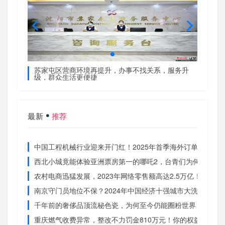
服务升
苏家屯区营商环境再提升，办事不找关系，服务升
苏家屯
级，群众生活更便捷
级，群
最新
推荐
中国工程机械行业迎来开门红！2025年首季海外订单激增，
西北小城竟能体验亚洲票房第一的哪吒2，台青们为何如此惊
农村电商迅猛发展，2023年网络零售额高达2.5万亿！你还在
南京守门员地位不保？2024年中国经济十强城市大洗牌
千年前的奢侈品顶流秘色瓷，为何至今仍能圈粉世界？揭秘其
重庆燃气收费异常，整改不力罚金810万元！你的权益被侵犯