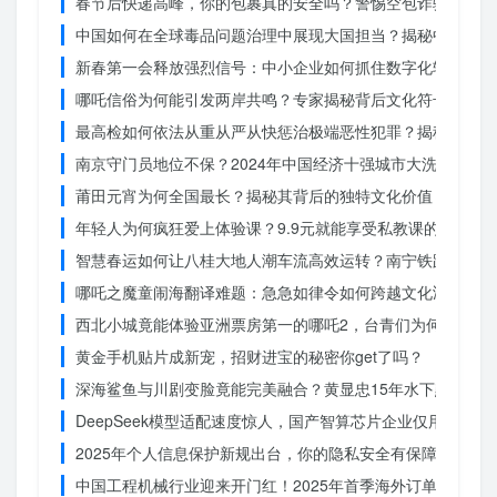
春节后快递高峰，你的包裹真的安全吗？警惕空包诈骗
中国如何在全球毒品问题治理中展现大国担当？揭秘中国方案
新春第一会释放强烈信号：中小企业如何抓住数字化转型的机
哪吒信俗为何能引发两岸共鸣？专家揭秘背后文化符号的力量
最高检如何依法从重从严从快惩治极端恶性犯罪？揭秘重大案
南京守门员地位不保？2024年中国经济十强城市大洗牌
莆田元宵为何全国最长？揭秘其背后的独特文化价值
年轻人为何疯狂爱上体验课？9.9元就能享受私教课的秘密
智慧春运如何让八桂大地人潮车流高效运转？南宁铁路枢纽的
哪吒之魔童闹海翻译难题：急急如律令如何跨越文化鸿沟？
西北小城竟能体验亚洲票房第一的哪吒2，台青们为何如此惊
黄金手机贴片成新宠，招财进宝的秘密你get了吗？
深海鲨鱼与川剧变脸竟能完美融合？黄显忠15年水下默剧惊
DeepSeek模型适配速度惊人，国产智算芯片企业仅用一周
2025年个人信息保护新规出台，你的隐私安全有保障了吗？
中国工程机械行业迎来开门红！2025年首季海外订单激增，