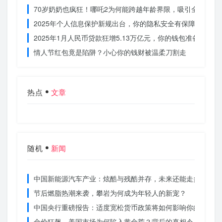
70岁奶奶也疯狂！哪吒2为何能跨越年龄界限，吸引全民观影
2025年个人信息保护新规出台，你的隐私安全有保障了吗？
2025年1月人民币贷款狂增5.13万亿元，你的钱包准备好了吗
情人节红包竟是陷阱？小心你的钱财被温柔刀割走
热点
文章
随机
新闻
中国新能源汽车产业：炫酷与残酷并存，未来还能走多远？
节后燃脂热潮来袭，攀岩为何成为年轻人的新宠？
中国央行重磅报告：适度宽松货币政策将如何影响你的消费？
金价狂飙，美国市场为何陷入黄金荒？背后的真相令人