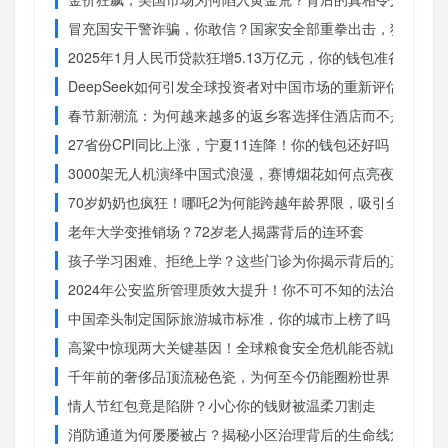
冒充国安干警诈骗，你敢信？国家安全部重拳出击，犯罪团伙
2025年1月人民币贷款狂增5.13万亿元，你的钱包准备好了吗
DeepSeek如何引发全球投资者对中国市场的重新评估？
春节新潮流：为何越来越多的返乡客选择住酒店而不是家里？
27省份CPI同比上涨，宁夏11连降！你的钱包还好吗？
3000架无人机演绎中国式浪漫，赛博烟花如何点亮夜空？
70岁奶奶也疯狂！哪吒2为何能跨越年龄界限，吸引全民观影
老年大学变推销场？72岁老人揭露背后的连环套
孩子学习困难、拒绝上学？这些门诊为你揭示背后的真相
2024年公安监所管理质效大提升！你不可不知的法治文明新
中国牵头制定国际旅游城市标准，你的城市上榜了吗？
高粱中惊现两大关键基因！全球粮食安全危机能否就此终结？
千年前的奢侈品顶流秘色瓷，为何至今仍能圈粉世界？揭秘其
情人节红包竟是陷阱？小心你的钱财被温柔刀割走
消防通道为何屡屡被占？揭秘小区治理背后的生命线危机