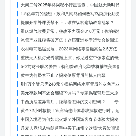
天问二号2025年将揭秘小行星雷淼，中国航天新时代即将开
1.5亿年前的秘密：政和八闽鸟如何改写鸟类演化历史？
提前开学补课屡禁不止，谁在纵容这场教育乱象？
重庆燃气收费异常，整改不力罚金810万元！你的权益被侵犯
冰雪产业规模将破万亿！这届亚洲冬季运动会给浙江企业带来
农村电商迅猛发展，2023年网络零售额高达2.5万亿！你还在
重庆无人机灯光秀震撼上演，你见过空中像素点的奇迹吗？
5位前财长联名警告：特朗普政府此举或将摧毁美国信誉？
黄牛为何屡禁不止？揭秘倒票背后的惊人内幕
刷1万个赞只需248元？揭秘网络水军背后的灰色产业链
美元存款利率还会继续下调吗？专家揭秘背后三大原因
中西历法差异背后，隐藏着怎样的文明密码？——专访南京大
黄金72小时救援！宜宾筠连山体滑坡搜救进行时，无人机遥
中国入境游为何如此火爆？外国游客春节体验大揭秘
丹麦人竟想从特朗普手中买下加州？这场‘大冒险’背后藏着什