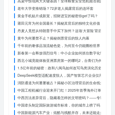
高粱中惊现两大关键基因！全球粮食安全危机能否就此终结？
老年大学变推销场？72岁老人揭露背后的连环套
黄金手机贴片成新宠，招财进宝的秘密你get了吗？
莆田元宵为何全国最长？揭秘其背后的独特文化价值
丹麦人竟想从特朗普手中买下加州？这场‘大冒险’背后藏着什
黄牛为何屡禁不止？揭秘倒票背后的惊人内幕
千年前的奢侈品顶流秘色瓷，为何至今仍能圈粉世界？揭秘其
新春第一会释放强烈信号：中小企业如何抓住数字化转型的机
西北小城竟能体验亚洲票房第一的哪吒2，台青们为何如此惊
1.5亿年前的秘密：政和八闽鸟如何改写鸟类演化历史？
DeepSeek模型适配速度惊人，国产智算芯片企业仅用一周
消防通道为何屡屡被占？揭秘小区治理背后的生命线危机
中国工程机械行业迎来开门红！2025年首季海外订单激增，
中西历法差异背后，隐藏着怎样的文明密码？——专访南京大
中国牵头制定国际旅游城市标准，你的城市上榜了吗？
中国新能源汽车产业：炫酷与残酷并存，未来还能走多远？