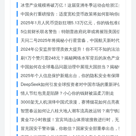
冰雪产业规模将破万亿！这届亚洲冬季运动会给浙江企业带来
中国央行重磅报告：适度宽松货币政策将如何影响你的消费？
2025年1月人民币贷款狂增5.13万亿元，你的钱包准备好了吗
5位前财长联名警告：特朗普政府此举或将摧毁美国信誉？
天问二号2025年将揭秘小行星雷淼，中国航天新时代即将开
2024年公安监所管理质效大提升！你不可不知的法治文明新
刷1万个赞只需248元？揭秘网络水军背后的灰色产业链
中国如何在全球毒品问题治理中展现大国担当？揭秘中国方案
2025年个人信息保护新规出台，你的隐私安全有保障了吗？
DeepSeek如何引发全球投资者对中国市场的重新评估？
情人节红包竟是陷阱？小心你的钱财被温柔刀割走
3000架无人机演绎中国式浪漫，赛博烟花如何点亮夜空？
智慧春运如何让八桂大地人潮车流高效运转？南宁铁路枢纽的
黄金72小时救援！宜宾筠连山体滑坡搜救进行时，无人机遥
冒充国安干警诈骗，你敢信？国家安全部重拳出击，犯罪团伙